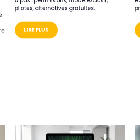
à pas : permissions, mode exclusif,
é
pilotes, alternatives gratuites.
p
é
LIRE PLUS
re