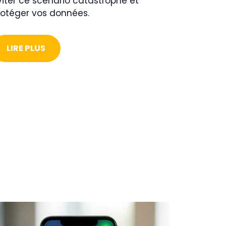
viter ce scénario catastrophe et
rotéger vos données.
LIRE PLUS