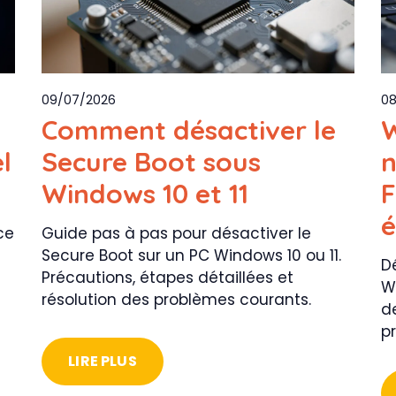
09/07/2026
08
Comment désactiver le
W
l
Secure Boot sous
n
Windows 10 et 11
F
é
ce
Guide pas à pas pour désactiver le
Secure Boot sur un PC Windows 10 ou 11.
D
Précautions, étapes détaillées et
Wi
résolution des problèmes courants.
d
p
LIRE PLUS