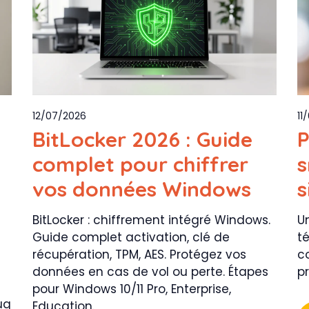
12/07/2026
11
BitLocker 2026 : Guide
P
complet pour chiffrer
s
vos données Windows
s
BitLocker : chiffrement intégré Windows.
U
Guide complet activation, clé de
t
récupération, TPM, AES. Protégez vos
c
données en cas de vol ou perte. Étapes
pr
pour Windows 10/11 Pro, Enterprise,
ug
Education.