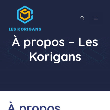
Aller
au
contenu
MENU
À propos – Les
Korigans
À propos