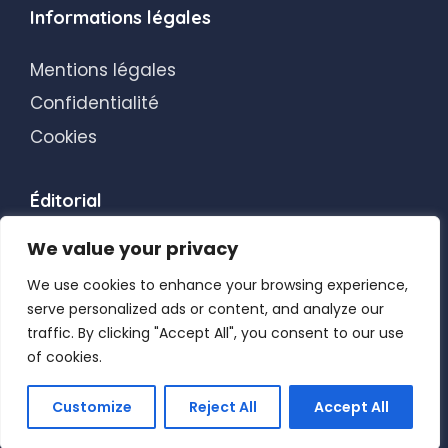
Informations légales
Mentions légales
Confidentialité
Cookies
Éditorial
We value your privacy
Transparence éditoriale
Blog
We use cookies to enhance your browsing experience,
serve personalized ads or content, and analyze our
traffic. By clicking "Accept All", you consent to our use
of cookies.
Customize
Reject All
Accept All
© 2026 Les Korigans de l’Informatique