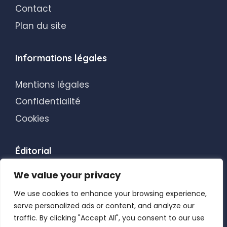
Contact
Plan du site
Informations légales
Mentions légales
Confidentialité
Cookies
Éditorial
We value your privacy
Transparence éditoriale
Blog
We use cookies to enhance your browsing experience,
serve personalized ads or content, and analyze our
traffic. By clicking "Accept All", you consent to our use