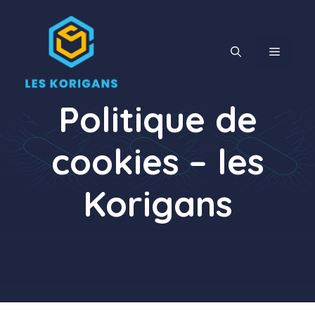
Aller
au
contenu
MENU
Politique de
cookies – les
Korigans