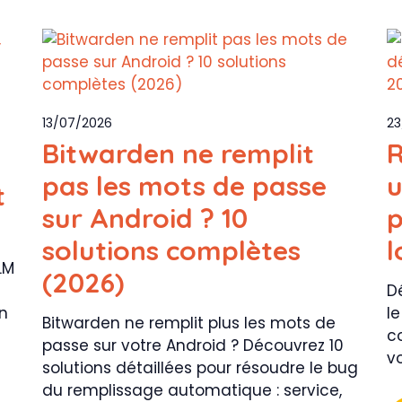
13/07/2026
23
Bitwarden ne remplit
R
pas les mots de passe
u
t
sur Android ? 10
p
solutions complètes
l
LM
(2026)
D
on
le
Bitwarden ne remplit plus les mots de
c
passe sur votre Android ? Découvrez 10
v
solutions détaillées pour résoudre le bug
du remplissage automatique : service,