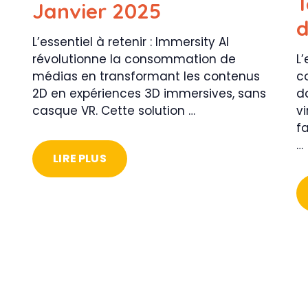
T
Janvier 2025
d
L’essentiel à retenir : Immersity AI
révolutionne la consommation de
L’
médias en transformant les contenus
c
a
2D en expériences 3D immersives, sans
d
casque VR. Cette solution …
v
f
…
LIRE PLUS