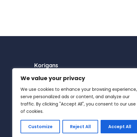
Korigans
We value your privacy
A propos
We use cookies to enhance your browsing experience,
Contact
serve personalized ads or content, and analyze our
Plan du site
traffic. By clicking "Accept All", you consent to our use
of cookies.
Customize
Reject All
Accept All