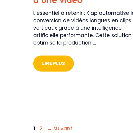
L’essentiel à retenir : Klap automatise l
conversion de vidéos longues en clips
verticaux grâce à une intelligence
artificielle performante. Cette solution
optimise la production …
LIRE PLUS
Page
Page
1
2
→
suivant