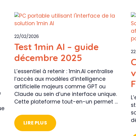
22/02/2026
u
Test 1min AI – guide
22
décembre 2025
C
v
L’essentiel à retenir : 1min.AI centralise
l’accès aux modèles d’intelligence
F
artificielle majeurs comme GPT ou
e
Claude au sein d’une interface unique.
L’
Cette plateforme tout-en-un permet …
s
ue
so
d
LIRE PLUS