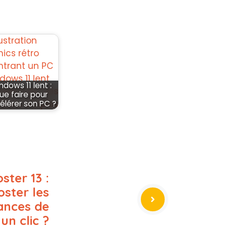
ndows 11 lent :
ue faire pour
élérer son PC ?
ster 13 :
ster les
ances de
un clic ?