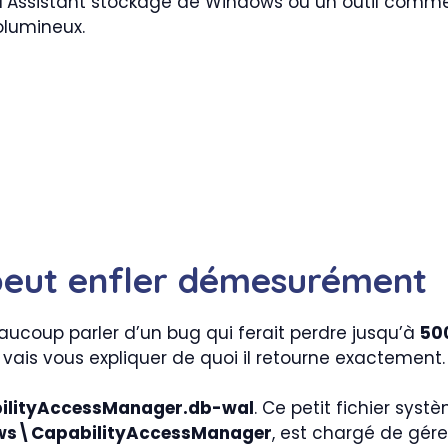
z l’Assistant stockage de Windows ou un outil comme 
olumineux.
 peut enfler démesurément
ucoup parler d’un bug qui ferait perdre jusqu’à
50
e vais vous expliquer de quoi il retourne exactement.
ilityAccessManager.db-wal
. Ce petit fichier syst
ws\CapabilityAccessManager
, est chargé de gér