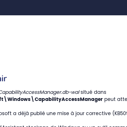
ir
CapabilityAccessManager.db-wal
situé dans
ft\Windows\CapabilityAccessManager
peut atte
rosoft a déjà publié une mise à jour corrective (KB5