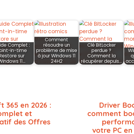
Comment
ide Complet :
résoudre un
Clé BitLocker
oint-in-time
problème de mise
perdue ?
Wi
Restore sur
à jour Windows 11
Comment la
q
Windows 11…
24H2
récupérer depuis…
acc
t 365 en 2026 :
Driver Boo
omplet et
comment boo
tif des Offres
perform
votre PC en 