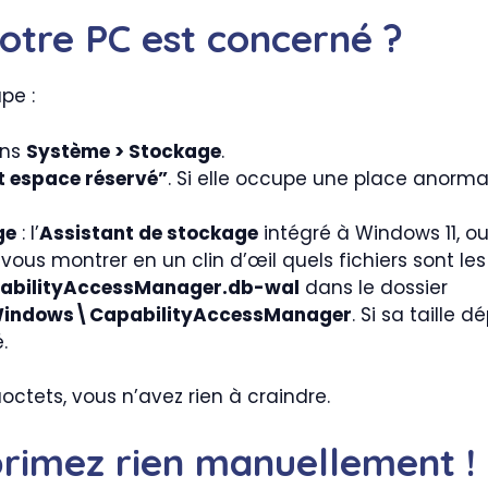
otre PC est concerné ?
pe :
ans
Système > Stockage
.
et espace réservé”
. Si elle occupe une place anor
ge
: l’
Assistant de stockage
intégré à Windows 11, o
ous montrer en un clin d’œil quels fichiers sont le
abilityAccessManager.db-wal
dans le dossier
indows\CapabilityAccessManager
. Si sa taille
.
octets, vous n’avez rien à craindre.
pprimez rien manuellement !