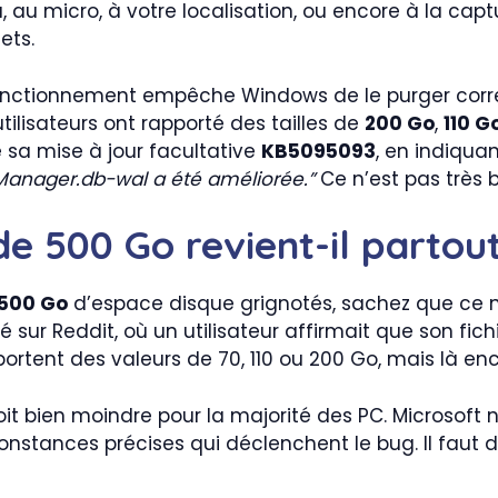
 au micro, à votre localisation, ou encore à la capt
ets.
fonctionnement empêche Windows de le purger correc
utilisateurs ont rapporté des tailles de
200 Go
,
110 G
 sa mise à jour facultative
KB5095093
, en indiqua
sManager.db-wal a été améliorée.”
Ce n’est pas très b
de 500 Go revient-il partout
500 Go
d’espace disque grignotés, sachez que ce no
é sur Reddit, où un utilisateur affirmait que son f
portent des valeurs de 70, 110 ou 200 Go, mais là enc
 soit bien moindre pour la majorité des PC. Microso
rconstances précises qui déclenchent le bug. Il faut