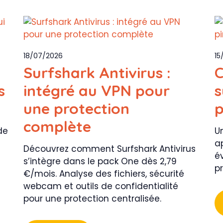
18/07/2026
15
Surfshark Antivirus :
C
s
intégré au VPN pour
s
une protection
p
complète
de
U
a
Découvrez comment Surfshark Antivirus
é
s’intègre dans le pack One dès 2,79
p
€/mois. Analyse des fichiers, sécurité
webcam et outils de confidentialité
pour une protection centralisée.