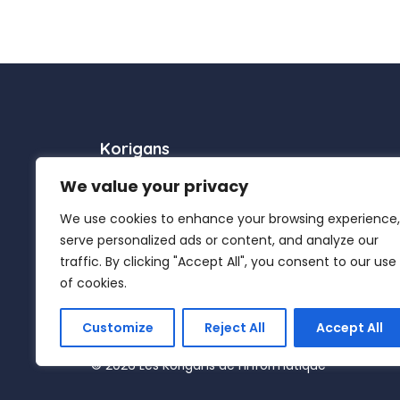
Korigans
We value your privacy
A propos
We use cookies to enhance your browsing experience,
Contact
serve personalized ads or content, and analyze our
Plan du site
traffic. By clicking "Accept All", you consent to our use
of cookies.
Customize
Reject All
Accept All
© 2026 Les Korigans de l’Informatique