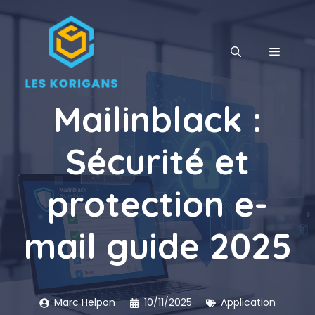
Aller
au
contenu
MENU
Mailinblack :
Sécurité et
protection e-
mail guide 2025
Marc Helpon
10/11/2025
Application