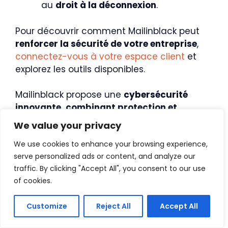
au
droit à la déconnexion
.
Pour découvrir comment Mailinblack peut
renforcer la sécurité de votre entreprise
,
connectez-vous à votre espace client
et
explorez les outils disponibles.
Mailinblack propose une
cybersécurité
innovante, combinant protection et
sensibilisation
. En tant qu’éditeur français
We value your privacy
souverain, il
sécurise 24 000 clients
(96 %
We use cookies to enhance your browsing experience,
de satisfaction) via une approche 360°
serve personalized ads or content, and analyze our
ciblant le risque humain (90 % des
traffic. By clicking "Accept All", you consent to our use
attaques). Avec son trio Protection,
of cookies.
Sensibilisation, Formation, c’est un
partenaire stratégique pour
renforcer la
Customize
Reject All
Accept All
cybersécurité tout en valorisant la
souveraineté numérique
.