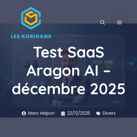
Aller
au
contenu
MENU
Test SaaS
Aragon AI –
décembre 2025
Marc Helpon
22/12/2025
Divers