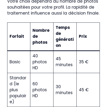
Votre choix dépendra du nombre de photos
souhaitées pour votre profil. La rapidité de
traitement influence aussi la décision finale.
Temps
Nombre
de
Forfait
de
Prix
générati
photos
on
40
45
Basic
photos
35 €
minutes
HD
Standar
d (le
60
30
plus
photos
45 €
minutes
populair
HD
e)