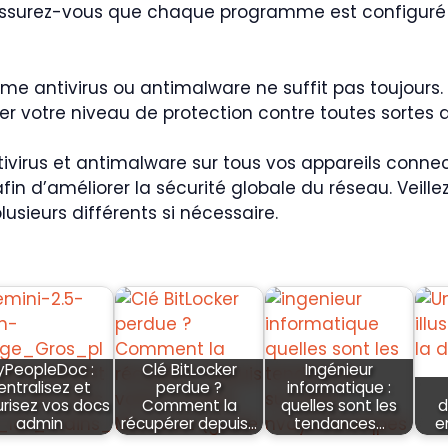
 assurez-vous que chaque programme est configuré 
e antivirus ou antimalware ne suffit pas toujours. Il 
votre niveau de protection contre toutes sortes d’
 antivirus et antimalware sur tous vos appareils con
in d’améliorer la sécurité globale du réseau. Veil
usieurs différents si nécessaire.
yPeopleDoc :
Clé BitLocker
Ingénieur
entralisez et
perdue ?
informatique :
risez vos docs
Comment la
quelles sont les
d
admin
récupérer depuis…
tendances…
e