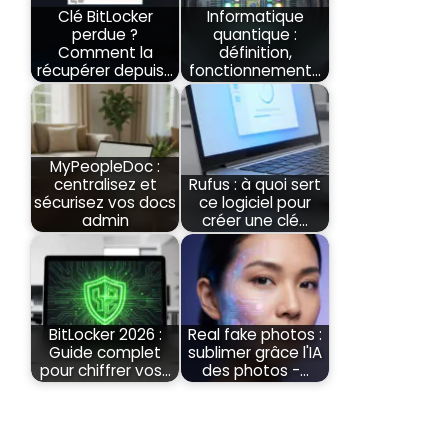
Clé BitLocker
Informatique
perdue ?
quantique :
Comment la
définition,
récupérer depuis…
fonctionnement…
MyPeopleDoc :
centralisez et
Rufus : à quoi sert
sécurisez vos docs
ce logiciel pour
admin
créer une clé…
BitLocker 2026 :
Real fake photos :
Guide complet
sublimer grâce l'IA
pour chiffrer vos…
des photos -…