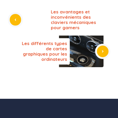
Les avantages et
inconvénients des
claviers mécaniques
pour gamers
Les différents types
de cartes
graphiques pour les
ordinateurs