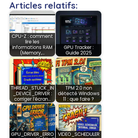
Articles relatifs:
CPU-Z : comment
lire les
informations RAM
GPU Tracker :
(Memory,…
Guide 2025
THREAD_STUCK_IN
TPM 2.0 non
_DEVICE_DRIVER :
détecté Windows
corriger l’écran…
11 : que faire ?
GPU_DRIVER_ERRO
VIDEO_SCHEDULER