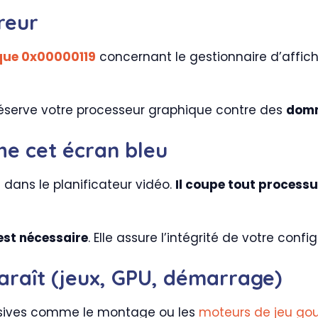
rreur
ique 0x00000119
concernant le gestionnaire d’affich
e préserve votre processeur graphique contre des
domm
he cet écran bleu
dans le planificateur vidéo.
Il coupe tout process
est nécessaire
. Elle assure l’intégrité de votre conf
araît (jeux, GPU, démarrage)
nsives comme le montage ou les
moteurs de jeu g