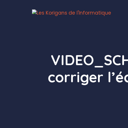
Aller
au
contenu
VIDEO_SC
corriger l’