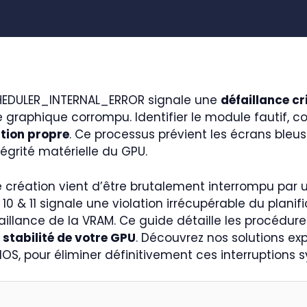
_SCHEDULER_INTERNAL_ERROR signale une
défaillance cr
e graphique corrompu. Identifier le module fautif
ation propre
. Ce processus prévient les écrans bleus
tégrité matérielle du GPU.
e création vient d’être brutalement interrompu par u
10 & 11 signale une violation irrécupérable du plani
illance de la VRAM. Ce guide détaille les procédur
 stabilité de votre GPU
. Découvrez nos solutions expe
IOS, pour éliminer définitivement ces interruptions 