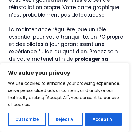
réinstallation propre. Votre carte graphique
n’est probablement pas défectueuse.
La maintenance régulière joue un rôle
essentiel pour votre tranquillité. Un PC propre
et des pilotes à jour garantissent une
expérience fluide au quotidien. Prenez soin
de votre matériel afin de
prolonger sa
durée de vie
.
We value your privacy
We use cookies to enhance your browsing experience,
En informatique, la patience et
serve personalized ads or content, and analyze our
une méthode rigoureuse
traffic. By clicking "Accept All", you consent to our use
permettent de
résoudre les
of cookies.
erreurs les plus
Customize
Reject All
Accept All
impressionnantes
sans