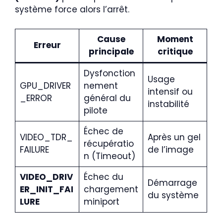
système force alors l’arrêt.
Cause
Moment
Erreur
principale
critique
Dysfonction
Usage
GPU_DRIVER
nement
intensif ou
_ERROR
général du
instabilité
pilote
Échec de
VIDEO_TDR_
Après un gel
récupératio
FAILURE
de l’image
n (Timeout)
VIDEO_DRIV
Échec du
Démarrage
ER_INIT_FAI
chargement
du système
LURE
miniport