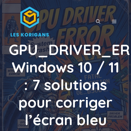
Aller
au
contenu
MENU
GPU_DRIVER_E
Windows 10 / 11
: 7 solutions
pour corriger
l’écran bleu