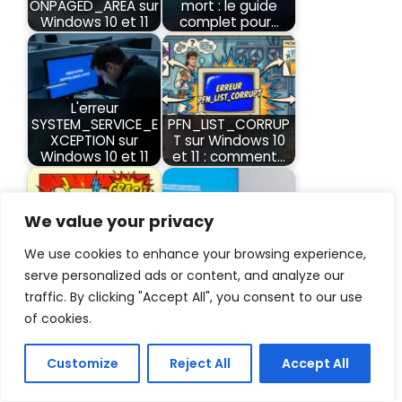
ONPAGED_AREA sur
mort : le guide
Windows 10 et 11
complet pour…
L'erreur
SYSTEM_SERVICE_E
PFN_LIST_CORRUP
XCEPTION sur
T sur Windows 10
Windows 10 et 11
et 11 : comment…
We value your privacy
We use cookies to enhance your browsing experience,
THREAD_STUCK_IN
Diagnostiquer un
_DEVICE_DRIVER :
écran bleu lié à la
serve personalized ads or content, and analyze our
corriger l’écran…
RAM - Guide [2026]
traffic. By clicking "Accept All", you consent to our use
of cookies.
Customize
Reject All
Accept All
DPC_WATCHDOG_VI