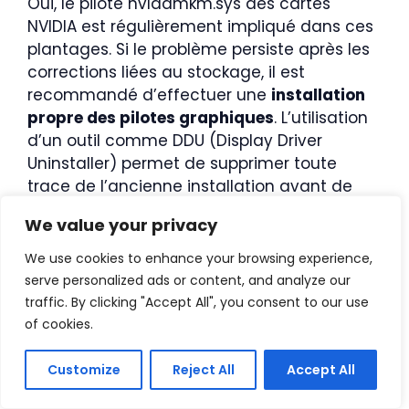
Oui, le pilote nvlddmkm.sys des cartes
NVIDIA est régulièrement impliqué dans ces
plantages. Si le problème persiste après les
corrections liées au stockage, il est
recommandé d’effectuer une
installation
propre des pilotes graphiques
. L’utilisation
d’un outil comme DDU (Display Driver
Uninstaller) permet de supprimer toute
trace de l’ancienne installation avant de
réinstaller une version stable du pilote
We value your privacy
constructeur.
We use cookies to enhance your browsing experience,
Articles relatifs:
serve personalized ads or content, and analyze our
traffic. By clicking "Accept All", you consent to our use
of cookies.
Customize
Reject All
Accept All
Réparer
INACCESSIBLE_BOO
PFN_LIST_CORRUP
T_DEVICE sur
T sur Windows 10