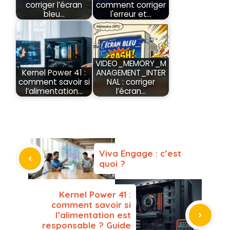
corriger l’écran
comment corriger
bleu…
l'erreur et…
VIDEO_MEMORY_M
Kernel Power 41 :
ANAGEMENT_INTER
comment savoir si
NAL : corriger
l’alimentation…
l’écran…
Viva Engage : c’est
quoi ?
Kernel Power 41 :
comment savoir si
l’alimentation est
responsable ? Guide