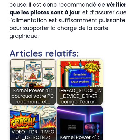
cause. Il est donc recommandé de
vérifier
que les pilotes sont à jour
et d’assurer que
l’alimentation est suffisamment puissante
pour supporter la charge de la carte
graphique.
Articles relatifs:
Kernel Power 41 :
THREAD_STUCK_IN
pourquoi votre PC
_DEVICE_DRIVER :
redémarre et…
corriger l’écran…
VIDEO_TDR_TIMEO
UT_DETECTED :
Kernel Power 41 :