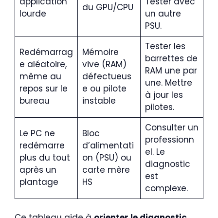
application
Tester avec
du GPU/CPU
lourde
un autre
PSU.
Tester les
Redémarrag
Mémoire
barrettes de
e aléatoire,
vive (RAM)
RAM une par
même au
défectueus
une. Mettre
repos sur le
e ou pilote
à jour les
bureau
instable
pilotes.
Consulter un
Le PC ne
Bloc
professionn
redémarre
d’alimentati
el. Le
plus du tout
on (PSU) ou
diagnostic
après un
carte mère
est
plantage
HS
complexe.
Ce tableau aide à
orienter le diagnostic