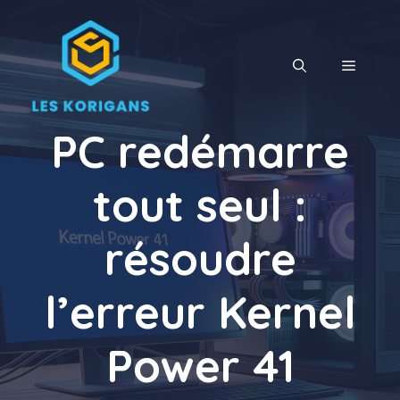
Aller
au
contenu
MENU
PC redémarre
tout seul :
résoudre
l’erreur Kernel
Power 41