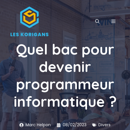
Aller
au
contenu
MENU
Quel bac pour
devenir
programmeur
informatique ?
Marc Helpon
08/02/2023
Divers