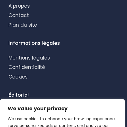
A propos
Contact
Plan du site
Informations légales
Mentions légales
Confidentialité
Cookies
Éditorial
We value your privacy
Transparence éditoriale
Blog
We use cookies to enhance your browsing experience,
serve personalized ads or content, and analyze our