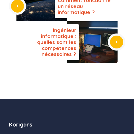
Comment fonctionne
un réseau
informatique ?
Ingénieur
informatique :
quelles sont les
compétences
nécessaires ?
Korigans