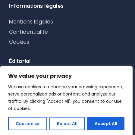
Informations légales
Mentions légales
Confidentialité
Cookies
Éditorial
We value your privacy
Transparence éditoriale
Blog
We use cookies to enhance your browsing experience,
serve personalized ads or content, and analyze our
traffic. By clicking "Accept All", you consent to our use
of cookies.
Customize
Reject All
Accept All
© 2026 Les Korigans de l’Informatique