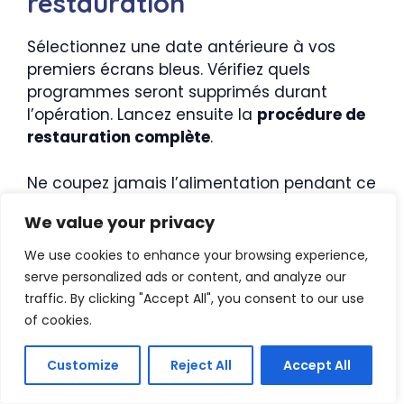
restauration
Sélectionnez une date antérieure à vos
premiers écrans bleus. Vérifiez quels
programmes seront supprimés durant
l’opération. Lancez ensuite la
procédure de
restauration complète
.
Ne coupez jamais l’alimentation pendant ce
processus.
Votre PC redémarrera tout
We value your privacy
seul
à la fin.
We use cookies to enhance your browsing experience,
Critical Process Died en
serve personalized ads or content, and analyze our
traffic. By clicking "Accept All", you consent to our use
boucle : que faire si
of cookies.
rien ne fonctionne ?
Customize
Reject All
Accept All