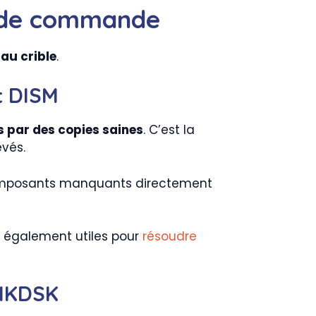
ne de commande
 au crible
.
t DISM
 par des copies saines
. C’est la
evés.
 composants manquants directement
nt également utiles pour
résoudre
CHKDSK