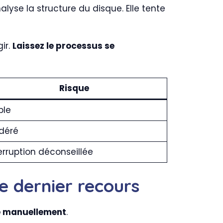
se la structure du disque. Elle tente
ir.
Laissez le processus se
Risque
ble
déré
erruption déconseillée
de dernier recours
ge manuellement
.