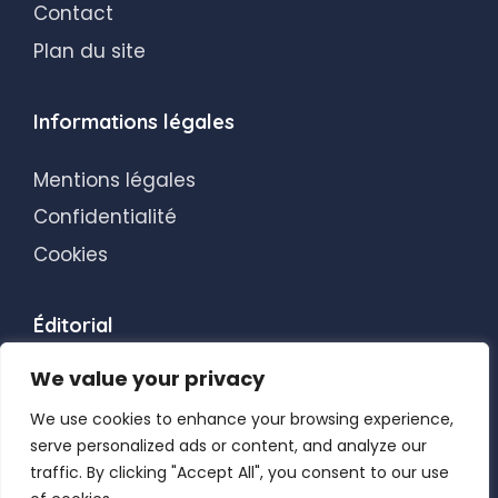
Contact
Plan du site
Informations légales
Mentions légales
Confidentialité
Cookies
Éditorial
We value your privacy
Transparence éditoriale
Blog
We use cookies to enhance your browsing experience,
serve personalized ads or content, and analyze our
traffic. By clicking "Accept All", you consent to our use