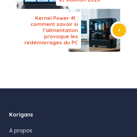
Kernel Power 41 :
comment savoir si
l’alimentation
provoque les
redémarrages du PC
Korigans
A propos