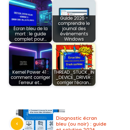
Guide 2026 -
comprendre le
Écran bleu de la
journal des
mort : le guide
événements
complet pour…
Windows
Kernel Power 41 :
THREAD_STUCK_IN
comment corriger
_DEVICE_DRIVER :
l'erreur et…
corriger l’écran…
Diagnostic écran
bleu (ou noir) : guide
et solution 2026