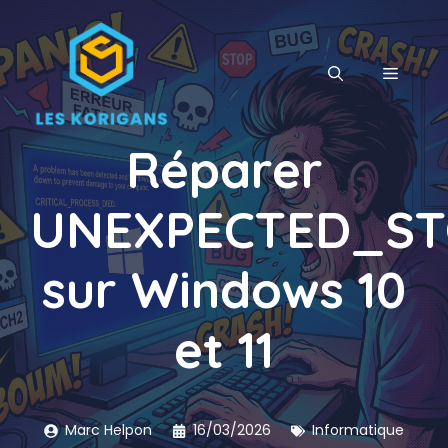
Aller
au
contenu
MENU
Réparer
UNEXPECTED_ST
sur Windows 10
et 11
Marc Helpon
16/03/2026
Informatique