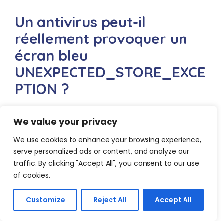
Un antivirus peut-il
réellement provoquer un
écran bleu
UNEXPECTED_STORE_EXCE
PTION ?
Certains logiciels antivirus tiers sont parfois
We value your privacy
trop intrusifs dans la gestion des accès au
disque. En bloquant indûment des
We use cookies to enhance your browsing experience,
processus de stockage légitimes, ils
serve personalized ads or content, and analyze our
peuvent
provoquer une exception fatale
. La
traffic. By clicking "Accept All", you consent to our use
désinstallation temporaire de l’antivirus tiers
of cookies.
permet de vérifier cette hypothèse.
Customize
Reject All
Accept All
Pendant cette phase de test, Windows