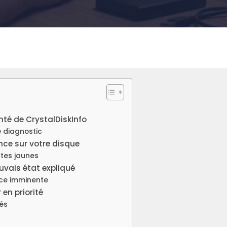
nté de CrystalDiskInfo
de diagnostic
nce sur votre disque
rtes jaunes
auvais état expliqué
nce imminente
 en priorité
és