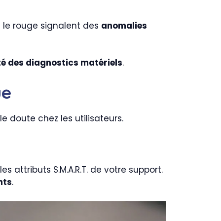
et le rouge signalent des
anomalies
ité des diagnostics matériels
.
ue
 doute chez les utilisateurs.
attributs S.M.A.R.T. de votre support.
nts
.