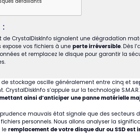
isques défaillants
 :
t de CrystalDiskInfo signalent une dégradation mat
s expose vos fichiers à une
perte irréversible
. Dès l
ées et remplacez le disque pour garantir la sécur
s.
de stockage oscille généralement entre cinq et se
 CrystalDiskInfo s’appuie sur la technologie S.M.A.R
mettant ainsi d’anticiper une panne matérielle ma
nfo prudence mauvais état signale que des secteurs 
ichiers personnels. Nous allons analyser la significa
 le
remplacement de votre disque dur ou SSD est i