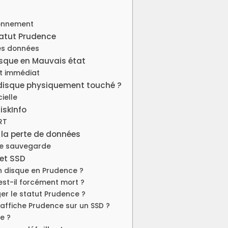
ionnement
tatut Prudence
des données
isque en Mauvais état
t immédiat
 disque physiquement touché ?
ielle
DiskInfo
RT
 la perte de données
de sauvegarde
 et SSD
 un disque en Prudence ?
est-il forcément mort ?
er le statut Prudence ?
o affiche Prudence sur un SSD ?
ue ?