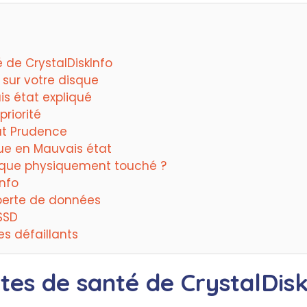
 de CrystalDiskInfo
 sur votre disque
is état expliqué
priorité
ut Prudence
ue en Mauvais état
sque physiquement touché ?
Info
 perte de données
SSD
es défaillants
tes de santé de CrystalDisk